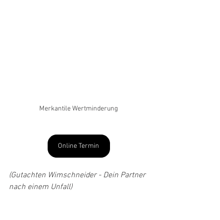
Merkantile Wertminderung
Online Termin
(Gutachten Wimschneider - Dein Partner 
nach einem Unfall)
gutachter münchen, gutachten wimschneider, gutachter unterschleißheim, kfz-sachverständiger münchen, kfz-