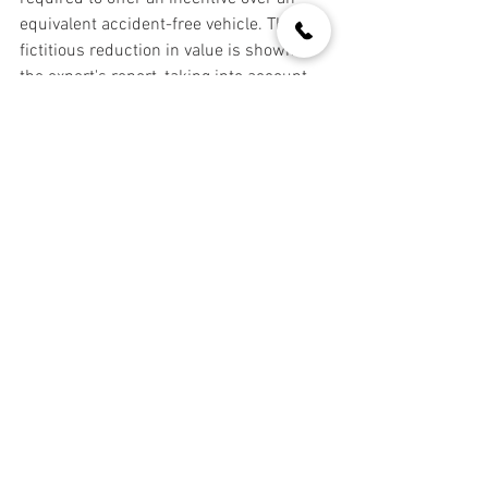
equivalent accident-free vehicle. This 
fictitious reduction in value is shown in 
the expert's report, taking into account 
the extent of the damage and the age of 
the vehicle, among other factors.
Your right to reimbursement of the reduction in 
value
The age of the vehicle and the repair 
costs are taken into account to calculate 
the loss in value. However, it is important 
to emphasize that the final estimate is 
based on the experience and knowledge 
of the vehicle appraiser. The reduction in 
value is determined by a damage 
appraisal, which provides the necessary 
values for the calculation.