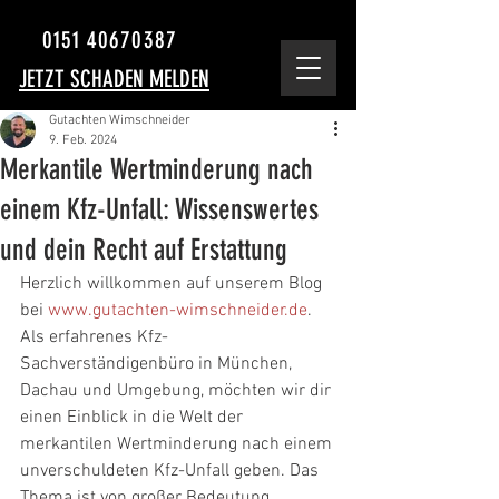
0151 40670387
JETZT SCHADEN MELDEN
Gutachten Wimschneider
9. Feb. 2024
Merkantile Wertminderung nach
einem Kfz-Unfall: Wissenswertes
und dein Recht auf Erstattung
Herzlich willkommen auf unserem Blog 
bei 
www.gutachten-wimschneider.de
. 
Als erfahrenes Kfz-
Sachverständigenbüro in München, 
Dachau und Umgebung, möchten wir dir 
einen Einblick in die Welt der 
merkantilen Wertminderung nach einem 
unverschuldeten Kfz-Unfall geben. Das 
Thema ist von großer Bedeutung, 