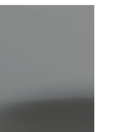
Kfz-Unfall: Was versteht man im Gutachten
unter dem Begriff "Restwert"?
Herzlich willkommen auf unserem Blog bei
www.gutachten-wimschneider.de. Als erfahrenes
Kfz-Sachverständigenbüro in München, Dachau und...